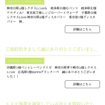
2025/02/15
INFORMATION
神奈川県A様レクサスLC500ｈ 岐阜県Ｏ様Ｇベンツ 岐阜県Ｋ様
アウディＡ7 東京都Ｔ様レンジローバーイヴォーグ 千葉県Ｏ様
レクサスLS500 神奈川県K様ディスカバリー 東京都T様ディスカ
バリー 神...
詳細はこちら
ご成約頂きまして誠にありがとうございました！！
2024/10/30
INFORMATION
沖縄県T様ベントレーベンテイガ 神奈川県茅ケ崎市A様レクサス
LC500 広島県Y様BMW8グランクーペ 誠にありがとうございま
した！！
詳細はこちら
エステ事業を運営している法人を買収いたしました！